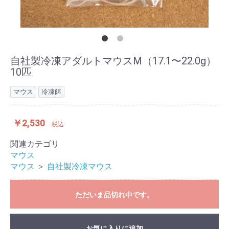
自社製冷凍アダルトマウスM（17.1〜22.0g）
10匹
マウス
冷凍餌
￥2,530
税込
関連カテゴリ
お買い物を続ける
カートへ進む
マウス
マウス
＞
自社製冷凍マウス
ただいま品切れ中です。
お気に入りに追加